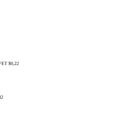
T
$0,22